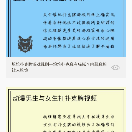
填坑扑克牌游戏规则—填坑扑克真有猫腻？内幕真相
让人吃惊