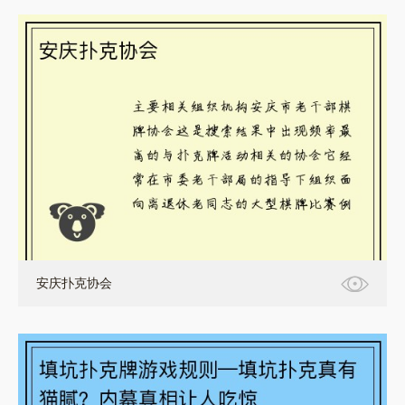
安庆扑克协会